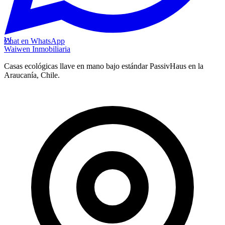
W
Chat en WhatsApp
Waiwen
Inmobiliaria
Casas ecológicas llave en mano bajo estándar PassivHaus en la
Araucanía, Chile.