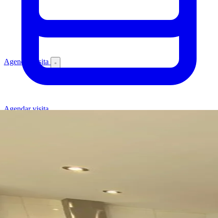
Agendar visita
Agendar visita
Inicio
/
Proyectos
/
Modelo Pulingue