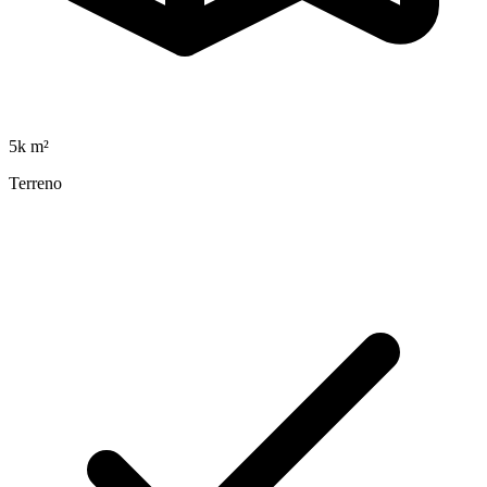
5k
m²
Terreno