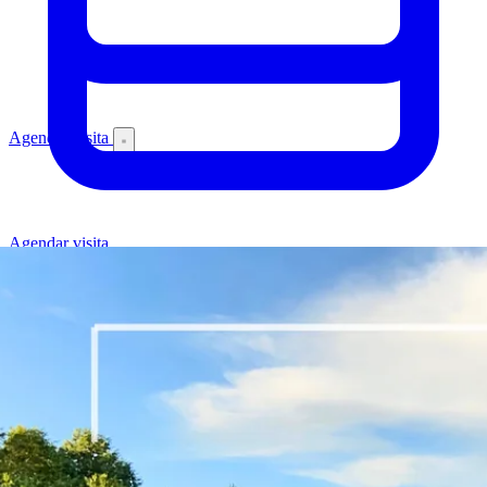
Agendar visita
Agendar visita
Inicio
/
Proyectos
/
Campo Maiten - Modelo Alihuen