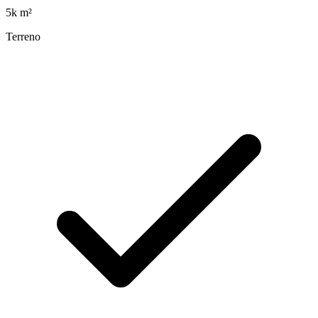
5k
m²
Terreno